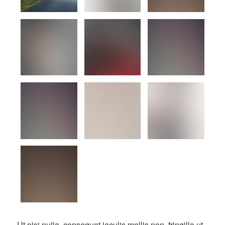
Ut nisi nulla, consequat iaculis mollis non, fringilla ut